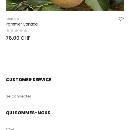
FRUITIERS
Pommier Canada
0
sur 5
78.00
CHF
CUSTOMER SERVICE
Se connecter
QUI SOMMES-NOUS
CGV