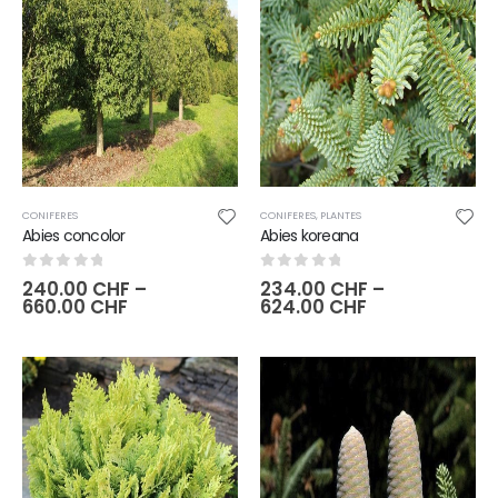
CONIFERES
CONIFERES
,
PLANTES
Abies concolor
Abies koreana
0
sur 5
0
sur 5
240.00
CHF
–
234.00
CHF
–
660.00
CHF
624.00
CHF