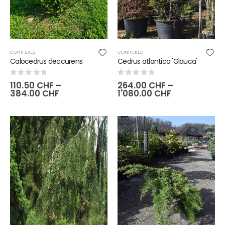
CONIFERES
CONIFERES
Calocedrus deccurens
Cedrus atlantica 'Glauca'
0
sur 5
0
sur 5
110.50
CHF
–
264.00
CHF
–
384.00
CHF
1'080.00
CHF