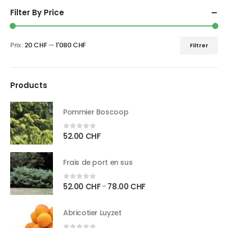
Filter By Price
Prix :
20 CHF
—
1'080 CHF
Filtrer
Products
Pommier Boscoop
52.00
CHF
0
sur 5
Frais de port en sus
52.00
CHF
78.00
CHF
–
0
sur 5
Abricotier Luyzet