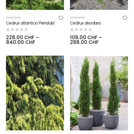
CONIFERES
CONIFERES
Cedrus atlantica 'Pendula'
Cedrus deodara
0
sur 5
0
sur 5
228.00
CHF
–
108.00
CHF
–
840.00
CHF
288.00
CHF