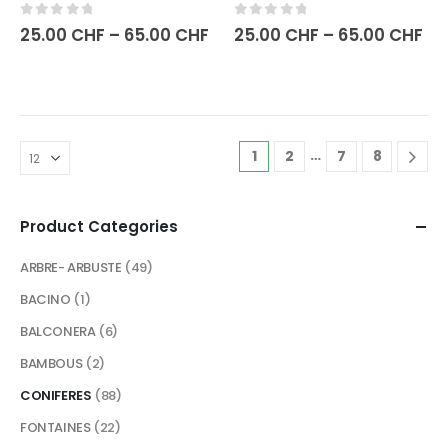
0
sur 5
0
sur 5
25.00
CHF
–
65.00
CHF
25.00
CHF
–
65.00
CHF
…
1
2
7
8
Product Categories
ARBRE- ARBUSTE
(49)
BACINO
(1)
BALCONERA
(6)
BAMBOUS
(2)
CONIFERES
(88)
FONTAINES
(22)