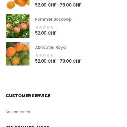
52.00
CHF
78.00
CHF
–
0
sur 5
Pommier Boscoop
52.00
CHF
0
sur 5
Abricotier Royal
52.00
CHF
78.00
CHF
–
0
sur 5
CUSTOMER SERVICE
Se connecter