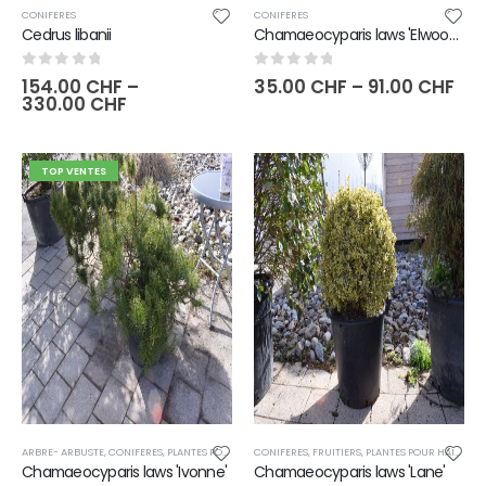
CONIFERES
CONIFERES
Cedrus libanii
Chamaeocyparis laws 'Elwoodii'
0
sur 5
0
sur 5
154.00
CHF
–
35.00
CHF
–
91.00
CHF
330.00
CHF
TOP VENTES
ARBRE- ARBUSTE
,
CONIFERES
,
PLANTES POUR HAIES
CONIFERES
,
FRUITIERS
,
PLANTES POUR HAIES
Chamaeocyparis laws 'Ivonne'
Chamaeocyparis laws 'Lane'