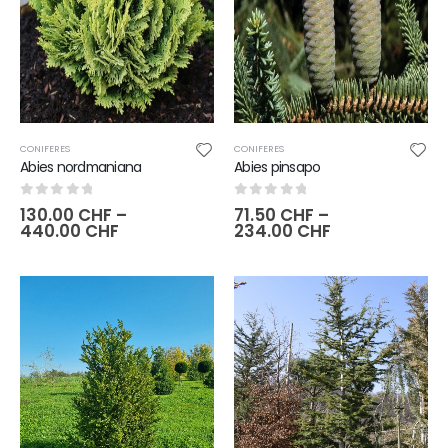
CONIFERES
CONIFERES
Abies nordmaniana
Abies pinsapo
0
sur 5
0
sur 5
130.00
CHF
–
71.50
CHF
–
440.00
CHF
234.00
CHF