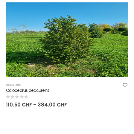
CONIFERES
Calocedrus deccurens
0
sur 5
110.50
CHF
–
384.00
CHF