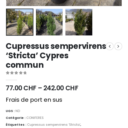
Cupressus sempervirens
‘Stricta’ Cypres
commun
0
sur 5
77.00
CHF
–
242.00
CHF
Frais de port en sus
UGS :
ND
Catégorie :
CONIFERES
Étiquettes :
Cupressus sempervirens 'Stricta'
,