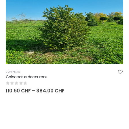
CONIFERES
Calocedrus deccurens
0
sur 5
110.50
CHF
–
384.00
CHF