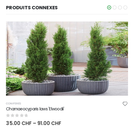
PRODUITS CONNEXES
CONIFERES
Chamaeocyparis laws 'Elwoodii'
0
sur 5
35.00
CHF
–
91.00
CHF